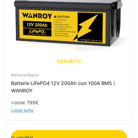
ESAURITO
Batteria lifepo4
Batterie LiFePO4 12V 200Ah con 100A BMS丨
WANROY
799
€
1.099
€
Leggi tutto
Il
Il
prezzo
prezzo
In vendita!