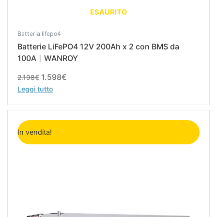
ESAURITO
Batteria lifepo4
Batterie LiFePO4 12V 200Ah x 2 con BMS da
100A丨WANROY
1.598
€
2.198
€
Leggi tutto
Il
Il
prezzo
prezzo
In vendita!
originale
attuale
era:
è:
1.099€.
799€.