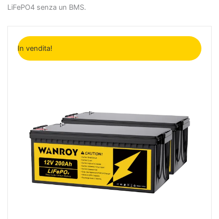
LiFePO4 senza un BMS.
Il
Il
prezzo
prezzo
In vendita!
originale
attuale
era:
è:
2.198€.
1.598€.