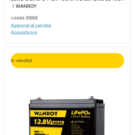
丨WANROY
998
€
1.098
€
Aggiungi al carrello
Acquista ora
Il
Il
prezzo
prezzo
In vendita!
originale
attuale
era:
è:
549€.
499€.