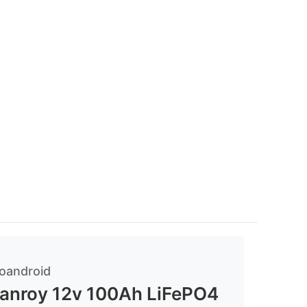
oandroid
anroy 12v 100Ah LiFePO4