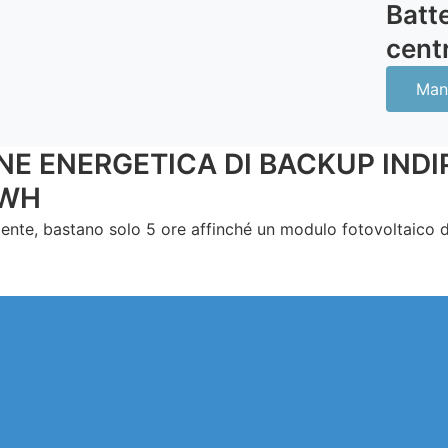
Batte
centr
Man
ONE ENERGETICA DI BACKUP IND
KWH
camente, bastano solo 5 ore affinché un modulo fotovoltaic