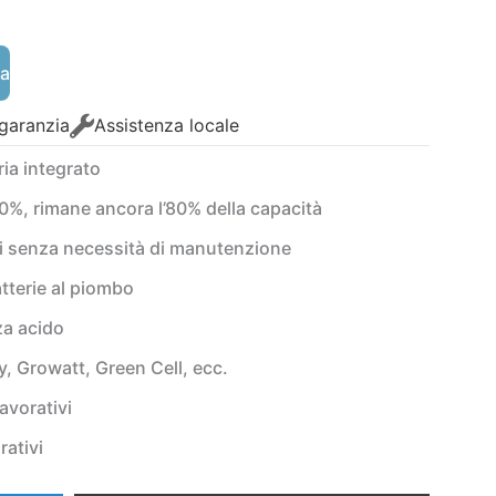
98€.
ra
 garanzia
Assistenza locale
ria integrato
0%, rimane ancora l’80% della capacità
ni senza necessità di manutenzione
atterie al piombo
za acido
, Growatt, Green Cell, ecc.
avorativi
rativi