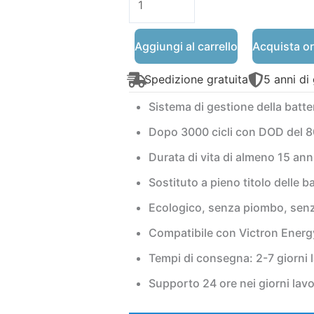
era:
è:
LiFePO4
1.098€.
9
12V
Aggiungi al carrello
Acquista o
100Ah
con
Spedizione gratuita
5 anni di
100A
BMS
Sistema di gestione della batte
丨
Dopo 3000 cicli con DOD del 8
WANROY
Durata di vita di almeno 15 an
quantità
Sostituto a pieno titolo delle b
Ecologico, senza piombo, sen
Compatibile con Victron Energy
Tempi di consegna: 2-7 giorni l
Supporto 24 ore nei giorni lavo