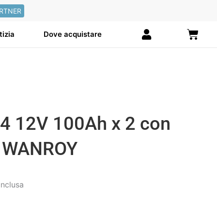
RTNER
Carre
tizia
Dove acquistare
O4 12V 100Ah x 2 con
丨WANROY
ezzo
inclusa
tuale