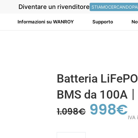
Diventare un rivenditore
STIAMOCERCANDOPA
Informazioni su WANROY
Supporto
No
Batteria LiFeP
BMS da 100A
998
€
Il
Il
1.098
€
prezzo
pr
IVA 
originale
at
Batteria