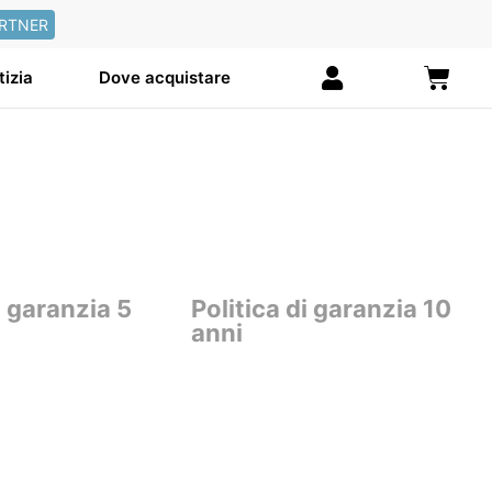
RTNER
Carre
tizia
Dove acquistare
i garanzia 5
Politica di garanzia 10
anni