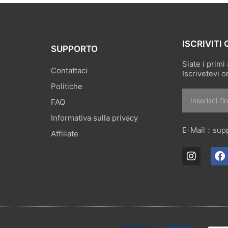
ISCRIVITI 
SUPPORTO
Siate i primi
Contattaci
Iscrivetevi o
Politiche
Email
FAQ
Informativa sulla privacy
E-Mail：
sup
Affiliate
I
F
n
a
s
c
t
e
a
b
g
o
r
o
a
k