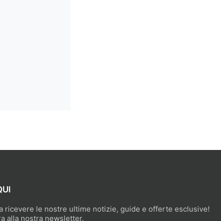
QUI
 a ricevere le nostre ultime notizie, guide e offerte esclusive!
ra alla nostra newsletter.