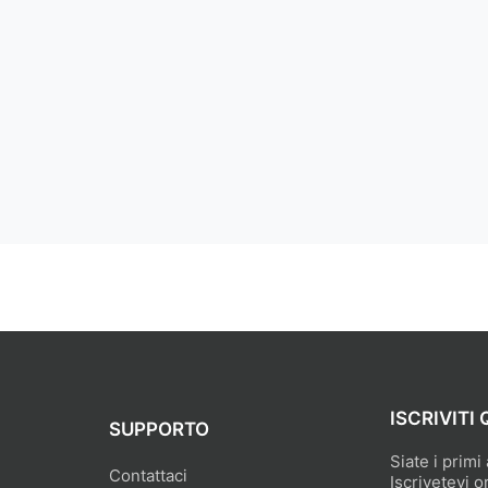
ISCRIVITI 
SUPPORTO
Siate i primi
Contattaci
Iscrivetevi o