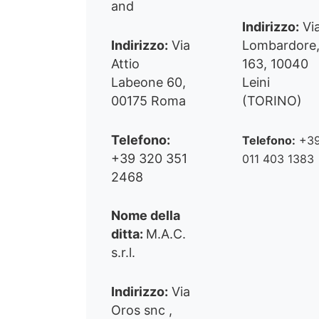
and
Indirizzo:
Vi
Indirizzo:
Via
Lombardore
Attio
163, 10040
Labeone 60,
Leini
00175 Roma
(TORINO)
Telefono:
Telefono:
+3
+39 320 351
011 403 1383
2468
Nome della
ditta:
M.A.C.
s.r.l.
Indirizzo:
Via
Oros snc ,