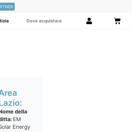
RTNER
Carre
tizia
Dove acquistare
Area
Lazio:
Nome della
ditta:
EM
Solar Energy