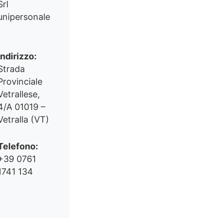
Srl
unipersonale
Indirizzo:
Strada
Provinciale
Vetrallese,
4/A 01019 –
Vetralla (VT)
Telefono:
+39 0761
1741 134