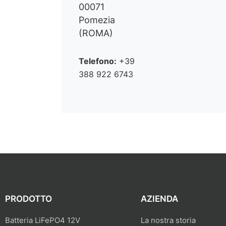
00071
Pomezia
(ROMA)
Telefono:
+39
388 922 6743
PRODOTTO
AZIENDA
Batteria LiFePO4 12V
La nostra storia