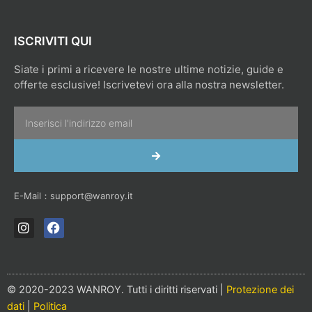
ISCRIVITI QUI
Siate i primi a ricevere le nostre ultime notizie, guide e
offerte esclusive! Iscrivetevi ora alla nostra newsletter.
Email
INVIA
E-Mail：
support@wanroy.it
I
F
n
a
s
c
t
e
a
b
g
o
© 2020-2023 WANROY. Tutti i diritti riservati |
Protezione dei
r
o
dati
|
Politica
a
k