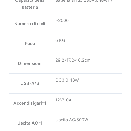
Capacita della
Batteria al litio 230V(648Wh)
batteria
>2000
Numero di cicli
6 KG
Peso
29.2*17.2*16.2cm
Dimensioni
QC3.0-18W
USB-A*3
12V/10A
Accendisigari*1
Uscita AC:600W
Uscita AC*1