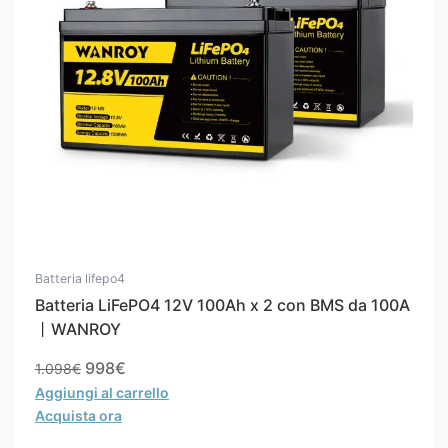
Batteria lifepo4
Batteria LiFePO4 12V 100Ah x 2 con BMS da 100A
丨WANROY
998
€
1.098
€
Aggiungi al carrello
Acquista ora