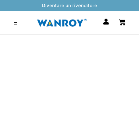
Vai
Diventare un rivenditore
al
contenuto
Carrel