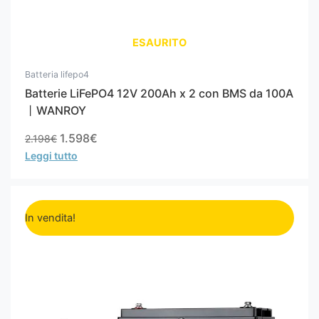
ESAURITO
Batteria lifepo4
Batterie LiFePO4 12V 200Ah x 2 con BMS da 100A
丨WANROY
1.598
€
2.198
€
Leggi tutto
Il
Il
prezzo
prezzo
In vendita!
originale
attuale
era:
è:
1.098€.
998€.