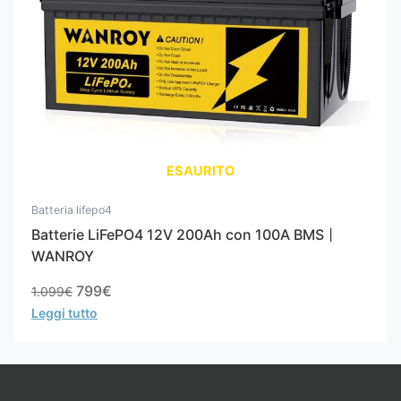
ESAURITO
Batteria lifepo4
Batterie LiFePO4 12V 200Ah con 100A BMS丨
WANROY
799
€
1.099
€
Leggi tutto