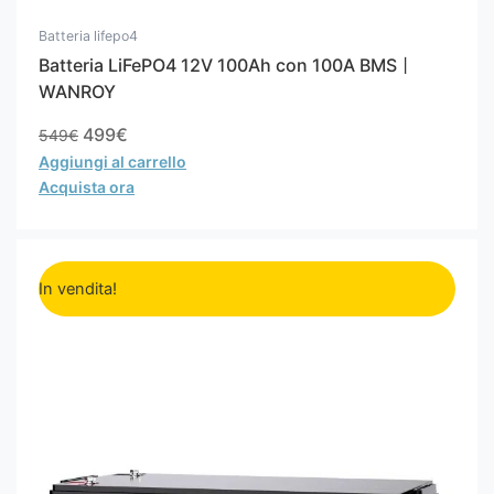
Batteria lifepo4
Batteria LiFePO4 12V 100Ah con 100A BMS丨
WANROY
499
€
549
€
Aggiungi al carrello
Acquista ora
Il
Il
prezzo
prezzo
In vendita!
originale
attuale
era:
è:
1.099€.
799€.