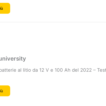
iù
niversity
5 batterie al litio da 12 V e 100 Ah del 2022 – Tes
iù