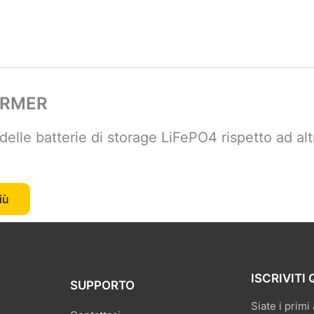
ORMER
delle batterie di storage LiFePO4 rispetto ad altr
iù
ISCRIVITI 
SUPPORTO
Siate i primi