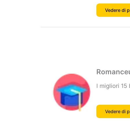
Vedere di p
Romanceu
I migliori 1
Vedere di p