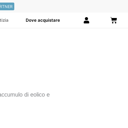
RTNER
Carre
tizia
Dove acquistare
ccumulo di eolico e