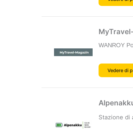
MyTravel
WANROY Powe
Vedere di p
Alpenakk
Stazione di