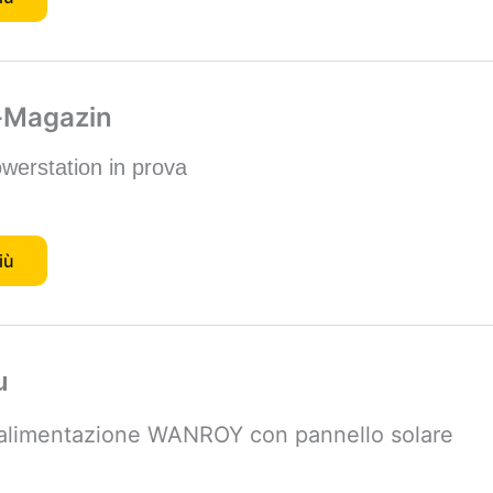
-Magazin
rstation in prova
iù
u
 alimentazione WANROY con pannello solare