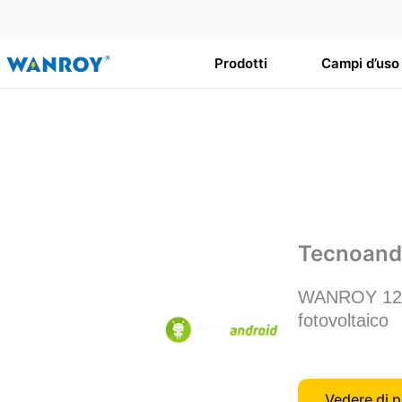
Vai
al
contenuto
Prodotti
Campi d’uso
Tecnoand
WANROY 12V 1
fotovoltaico
Vedere di p