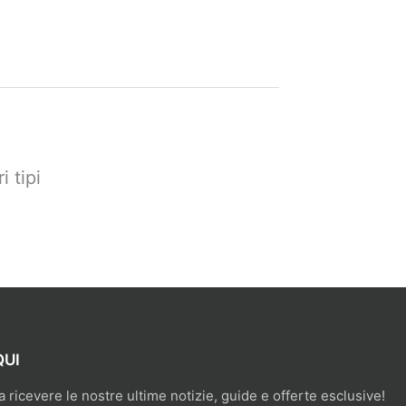
i tipi
QUI
 a ricevere le nostre ultime notizie, guide e offerte esclusive!