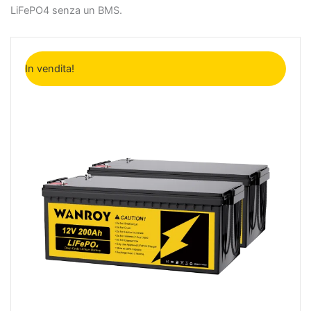
LiFePO4 senza un BMS.
Il
Il
prezzo
prezzo
In vendita!
originale
attuale
era:
è:
2.198€.
1.598€.