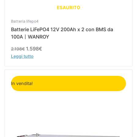
ESAURITO
Batteria lifepo4
Batterie LiFePO4 12V 200Ah x 2 con BMS da
100A丨WANROY
1.598
€
2.198
€
Leggi tutto
Il
Il
prezzo
prezzo
In vendita!
originale
attuale
era:
è:
1.099€.
799€.