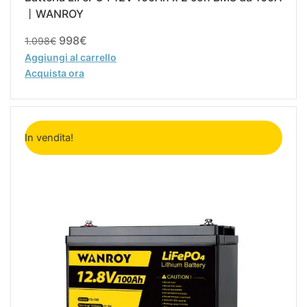
丨WANROY
998
€
1.098
€
Aggiungi al carrello
Acquista ora
Il
Il
prezzo
prezzo
In vendita!
originale
attuale
era:
è:
549€.
499€.