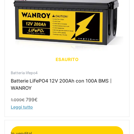
ESAURITO
Batteria lifepo4
Batterie LiFePO4 12V 200Ah con 100A BMS丨
WANROY
799
€
1.099
€
Leggi tutto
Il
Il
prezzo
prezzo
In vendita!