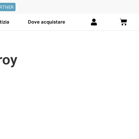
RTNER
Carre
tizia
Dove acquistare
roy