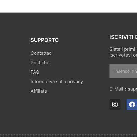
ISCRIVITI 
SUPPORTO
Siate i primi
Contattaci
Iscrivetevi o
Politiche
Email
FAQ
Informativa sulla privacy
E-Mail：
sup
Affiliate
I
F
n
a
s
c
t
e
a
b
g
o