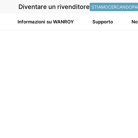
Diventare un rivenditore
STIAMOCERCANDOPA
Informazioni su WANROY
Supporto
No
To reset your password, please enter your email
address or username below.