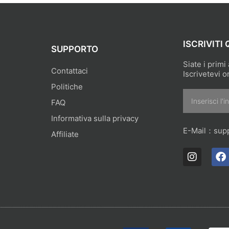
ISCRIVITI 
SUPPORTO
Siate i primi
Contattaci
Iscrivetevi o
Politiche
Email
FAQ
Informativa sulla privacy
E-Mail：
sup
Affiliate
I
F
n
a
s
c
t
e
a
b
g
o
r
o
a
k