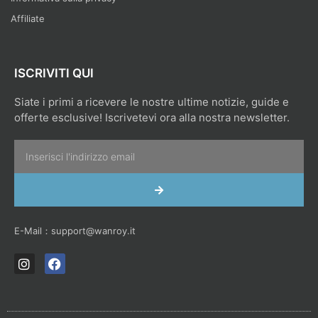
Affiliate
ISCRIVITI QUI
Siate i primi a ricevere le nostre ultime notizie, guide e
offerte esclusive! Iscrivetevi ora alla nostra newsletter.
Email
INVIA
E-Mail：
support@wanroy.it
I
F
n
a
s
c
t
e
a
b