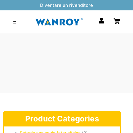
Vai
Diventare un rivenditore
al
contenuto
Carrel
Product Categories