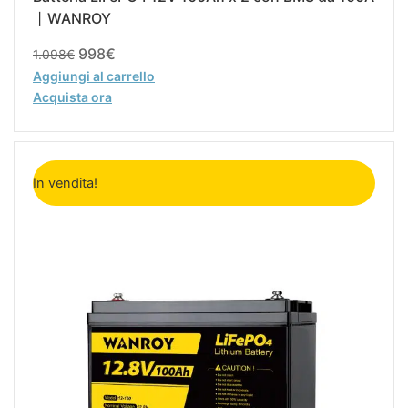
丨WANROY
998
€
1.098
€
Aggiungi al carrello
Acquista ora
Il
Il
prezzo
prezzo
In vendita!
originale
attuale
era:
è:
549€.
499€.