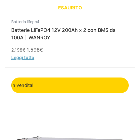
ESAURITO
Batteria lifepo4
Batterie LiFePO4 12V 200Ah x 2 con BMS da
100A丨WANROY
1.598
€
2.198
€
Leggi tutto
Il
Il
prezzo
prezzo
In vendita!
originale
attuale
era:
è:
1.099€.
799€.