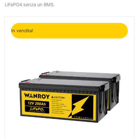
LiFePO4 senza un BMS.
Il
Il
prezzo
prezzo
In vendita!
originale
attuale
era:
è:
2.198€.
1.598€.