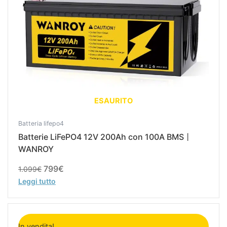
ESAURITO
Batteria lifepo4
Batterie LiFePO4 12V 200Ah con 100A BMS丨
WANROY
799
€
1.099
€
Leggi tutto
Il
Il
prezzo
prezzo
In vendita!