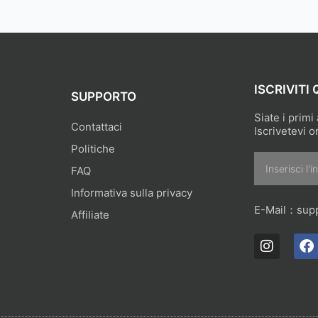
ISCRIVITI 
SUPPORTO
Siate i primi
Contattaci
Iscrivetevi o
Politiche
Email
FAQ
Informativa sulla privacy
E-Mail：
sup
Affiliate
I
F
n
a
s
c
t
e
a
b
g
o