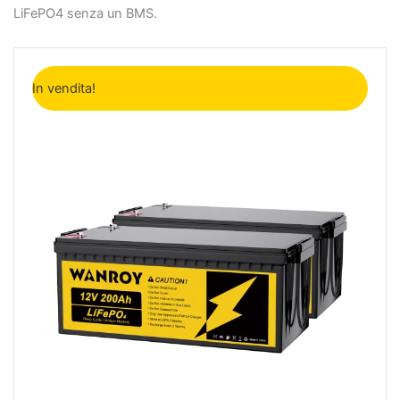
LiFePO4 senza un BMS.
Il
Il
prezzo
prezzo
In vendita!
originale
attuale
era:
è:
2.198€.
1.598€.