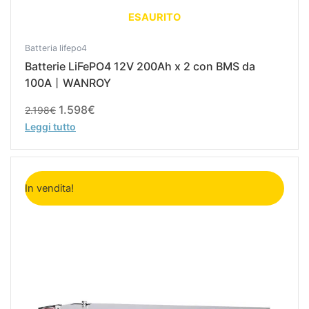
ESAURITO
Batteria lifepo4
Batterie LiFePO4 12V 200Ah x 2 con BMS da
100A丨WANROY
1.598
€
2.198
€
Leggi tutto
Il
Il
prezzo
prezzo
In vendita!
originale
attuale
era:
è:
1.099€.
799€.