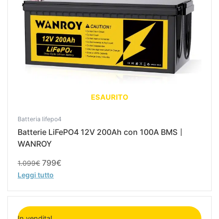
ESAURITO
Batteria lifepo4
Batterie LiFePO4 12V 200Ah con 100A BMS丨
WANROY
799
€
1.099
€
Leggi tutto
Il
Il
prezzo
prezzo
In vendita!