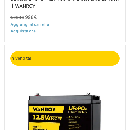
丨WANROY
998
€
1.098
€
Aggiungi al carrello
Acquista ora
Il
Il
prezzo
prezzo
In vendita!
originale
attuale
era:
è:
549€.
499€.